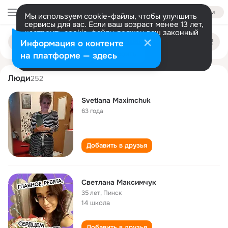
Войти
Мы используем cookie-файлы, чтобы улучшить
сервисы для вас. Если ваш возраст менее 13 лет,
настроить cookie-файлы должен ваш законный
svetlana maksimchuk
Поиск
представитель.
Больше информации
Информация о контенте
по
людям
Разрешить все
Настроить
на платформе — здесь
Люди
252
Svetlana Maximchuk
63 года
Добавить в друзья
Светлана Максимчук
35 лет
,
Пинск
14 школа
Добавить в друзья