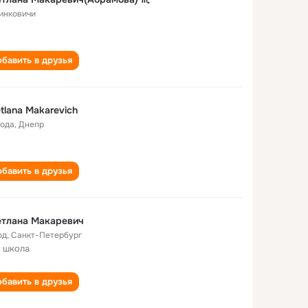
инковичи
бавить в друзья
tlana Makarevich
года
,
Днепр
бавить в друзья
етлана Макаревич
од
,
Санкт-Петербург
 школа
бавить в друзья