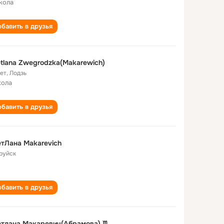
кола
бавить в друзья
tlana Zwegrodzka(Makarewich)
лет
,
Лодзь
кола
бавить в друзья
тЛана Makarevich
руйск
бавить в друзья
тлана Макаревич(Абрамова) ♏️