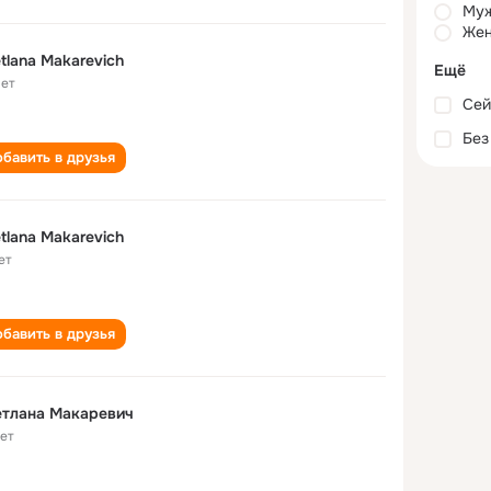
Му
Жен
tlana Makarevich
Ещё
лет
Сей
Без
бавить в друзья
tlana Makarevich
ет
бавить в друзья
етлана Макаревич
лет