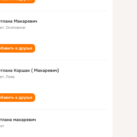
етлана Макаревич
лет
,
Осиповичи
бавить в друзья
тлана Коршак ( Макаревич)
лет
,
Лоев
бавить в друзья
тлана макаревич
лет