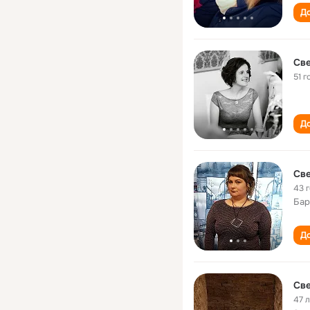
До
Св
51 г
До
Св
43 
Бар
До
Св
47 