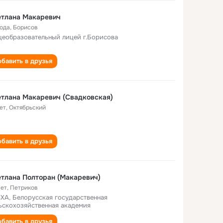
етлана Макаревич
года
,
Борисов
еобразовательный лицей г.Борисова
бавить в друзья
тлана Макаревич (Свадковская)
ет
,
Октябрьский
бавить в друзья
тлана Полторан (Макаревич)
лет
,
Петриков
ХА, Белорусская государственная
ьскохозяйственная академия
бавить в друзья