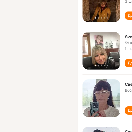
3 ш
До
Sve
59 
1 ш
До
Све
Боб
До
Све