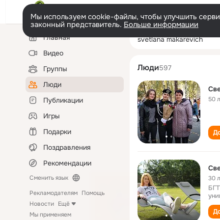
Мы используем cookie-файлы, чтобы улучшить сервис
законный представитель.
Больше информации
Левая
Поиск
Главная
svetlana makare
колонка
по
людям
Видео
Люди
597
Группы
Люди
Св
50 
Публикации
Игры
Подарки
До
Поздравления
Рекомендации
Св
Сменить язык
30 
БГТ
Рекламодателям
Помощь
уни
Новости
Ещё
До
Мы применяем