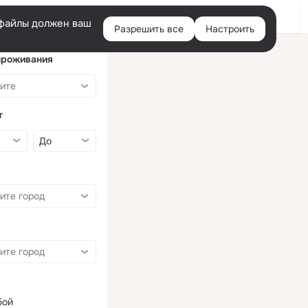
Войти
e-файлы должен ваш
Разрешить все
Настроить
Правая
колонка
проживания
т
бой