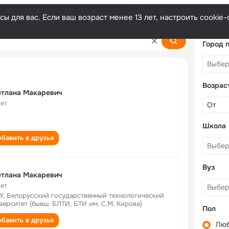
ы для вас. Если ваш возраст менее 13 лет, настроить cooki
vich
Город 
Возрас
етлана Макаревич
лет
Школа
бавить в друзья
Вуз
етлана Макаревич
лет
У, Белорусский государственный технологический
верситет (бывш. БЛТИ, БТИ им. С.М. Кирова)
Пол
бавить в друзья
Лю