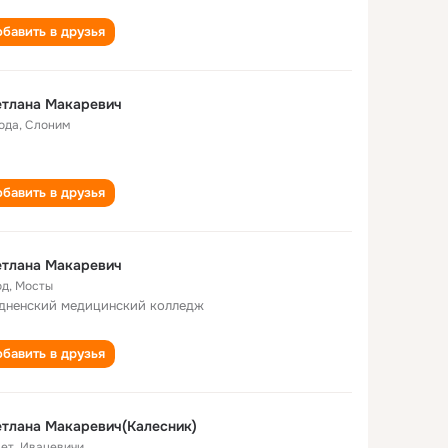
бавить в друзья
етлана Макаревич
года
,
Слоним
бавить в друзья
етлана Макаревич
од
,
Мосты
дненский медицинский колледж
бавить в друзья
тлана Макаревич(Калесник)
лет
,
Ивацевичи