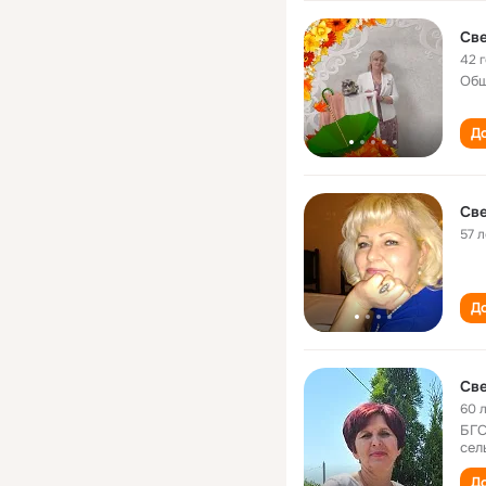
Св
42 
Общ
До
Све
57 л
До
Све
60 
БГС
сел
До