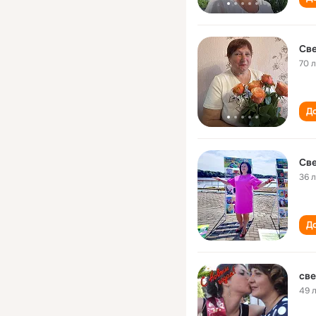
Св
70 
До
Све
36 
До
све
49 