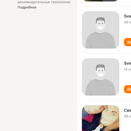
рекомендательные технологии
Подробнее
Sve
49 
До
Sve
14 л
До
Св
59 