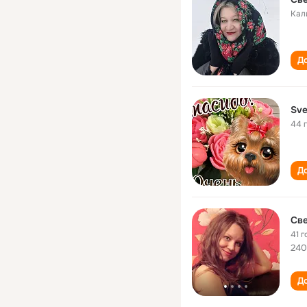
Кал
До
Sve
44 
До
Св
41 г
240
До