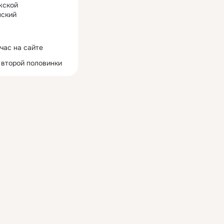
жской
ский
час на сайте
 второй половинки