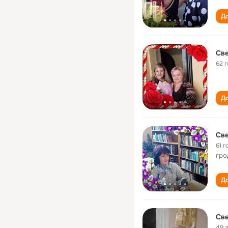
До
Св
62 
До
Св
61 г
гро
До
Све
49 