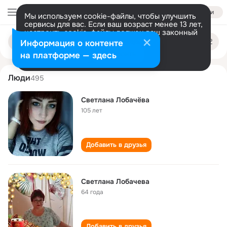
Войти
Мы используем cookie-файлы, чтобы улучшить
сервисы для вас. Если ваш возраст менее 13 лет,
настроить cookie-файлы должен ваш законный
svetlana lobacheva
Поиск
представитель.
Больше информации
Информация о контенте
по
людям
Разрешить все
Настроить
на платформе — здесь
Люди
495
Светлана Лобачёва
105 лет
Добавить в друзья
Светлана Лобачева
64 года
Добавить в друзья