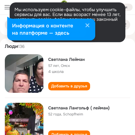
Войти
Мы используем cookie-файлы, чтобы улучшить
сервисы для вас. Если ваш возраст менее 13 лет,
настроить cookie-файлы должен ваш законный
svetlana leyman
Поиск
представитель.
Больше информации
Информация о контенте
по
людям
Разрешить все
Настроить
на платформе — здесь
Люди
136
Светлана Лейман
57 лет
,
Омск
4 школа
Добавить в друзья
Светлана Лангольф ( лейман)
52 года
,
Schopfheim
Добавить в друзья