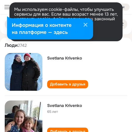
Войти
Мы используем cookie-файлы, чтобы улучшить
сервисы для вас. Если ваш возраст менее 13 лет,
настроить cookie-файлы должен ваш законный
svetlana krivenko
Поиск
представитель.
Больше информации
Информация о контенте
по
людям
Разрешить все
Настроить
на платформе — здесь
Люди
2742
Svetlana Krivenko
Добавить в друзья
Svetlana Krivenko
65 лет
Добавить в друзья