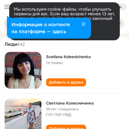
Войти
Мы используем cookie-файлы, чтобы улучшить
сервисы для вас. Если ваш возраст менее 13 лет,
настроить cookie-файлы должен ваш законный
svetlana kolesnichenko
Поиск
представитель.
Больше информации
Информация о контенте
по
людям
Разрешить все
Настроить
на платформе — здесь
Люди
642
Svetlana Kolesnichenko
Островец
Добавить в друзья
Светлана Колесниченко
59 лет
,
Свердловск
ГУП ЛНР ЛЖД
Добавить в друзья