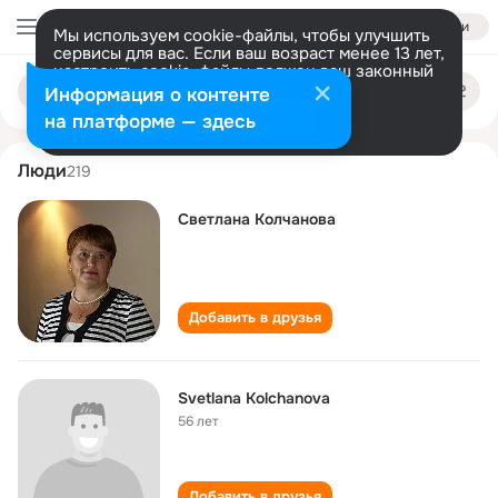
Войти
Мы используем cookie-файлы, чтобы улучшить
сервисы для вас. Если ваш возраст менее 13 лет,
настроить cookie-файлы должен ваш законный
svetlana kolchanova
Поиск
представитель.
Больше информации
Информация о контенте
по
людям
Разрешить все
Настроить
на платформе — здесь
Люди
219
Светлана Колчанова
Добавить в друзья
Svetlana Kolchanova
56 лет
Добавить в друзья