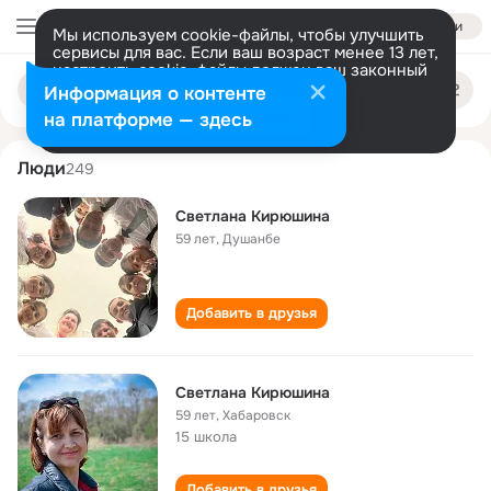
Войти
Мы используем cookie-файлы, чтобы улучшить
сервисы для вас. Если ваш возраст менее 13 лет,
настроить cookie-файлы должен ваш законный
svetlana kiryushina
Поиск
представитель.
Больше информации
Информация о контенте
по
людям
Разрешить все
Настроить
на платформе — здесь
Люди
249
Светлана Кирюшина
59 лет
,
Душанбе
Добавить в друзья
Светлана Кирюшина
59 лет
,
Хабаровск
15 школа
Добавить в друзья