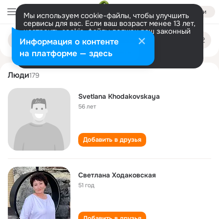
Войти
Мы используем cookie-файлы, чтобы улучшить
сервисы для вас. Если ваш возраст менее 13 лет,
настроить cookie-файлы должен ваш законный
svetlana khodakovskaya
Поиск
представитель.
Больше информации
Информация о контенте
по
людям
Разрешить все
Настроить
на платформе — здесь
Люди
179
Svetlana Khodakovskaya
56 лет
Добавить в друзья
Светлана Ходаковская
51 год
Добавить в друзья