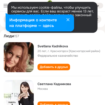
Войти
Мы используем cookie-файлы, чтобы улучшить
сервисы для вас. Если ваш возраст менее 13 лет,
настроить cookie-файлы должен ваш законный
svetlana kadnikova
Поиск
представитель.
Больше информации
Информация о контенте
по
людям
Разрешить все
Настроить
на платформе — здесь
Люди
157
Svetlana Kadnikova
20 лет
,
г. Красногорск (Красногорский район)
Федеральное казначейство
Добавить в друзья
Светлана Кадникова
Москва
Добавить в друзья