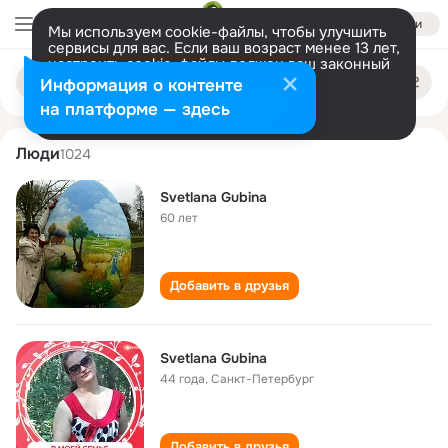
Войти
Мы используем cookie-файлы, чтобы улучшить
сервисы для вас. Если ваш возраст менее 13 лет,
настроить cookie-файлы должен ваш законный
svetlana gubina
Поиск
представитель.
Больше информации
Информация о контенте
по
людям
Разрешить все
Настроить
на платформе — здесь
Люди
1024
Svetlana Gubina
60 лет
Добавить в друзья
Svetlana Gubina
44 года
,
Санкт-Петербург
Добавить в друзья