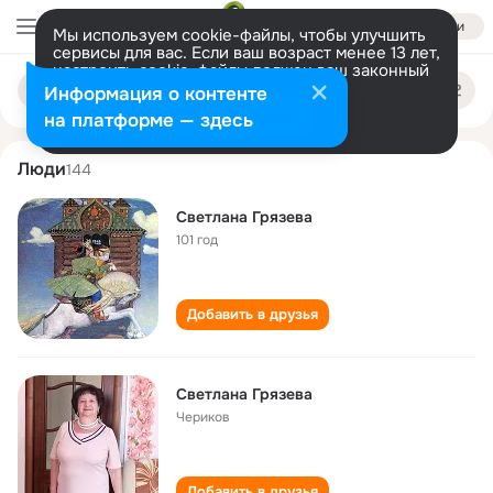
Войти
Мы используем cookie-файлы, чтобы улучшить
сервисы для вас. Если ваш возраст менее 13 лет,
настроить cookie-файлы должен ваш законный
svetlana gryazeva
Поиск
представитель.
Больше информации
Информация о контенте
по
людям
Разрешить все
Настроить
на платформе — здесь
Люди
144
Светлана Грязева
101 год
Добавить в друзья
Светлана Грязева
Чериков
Добавить в друзья