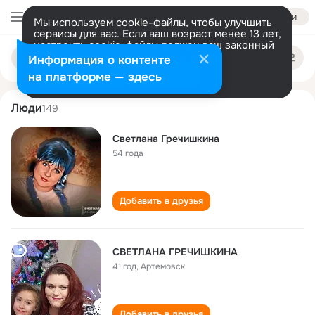
Войти
Мы используем cookie-файлы, чтобы улучшить
сервисы для вас. Если ваш возраст менее 13 лет,
настроить cookie-файлы должен ваш законный
svetlana grechishkina
Поиск
представитель.
Больше информации
Информация о контенте
по
людям
Разрешить все
Настроить
на платформе — здесь
Люди
149
Светлана Гречишкина
54 года
Добавить в друзья
СВЕТЛАНА ГРЕЧИШКИНА
41 год
,
Артемовск
Добавить в друзья