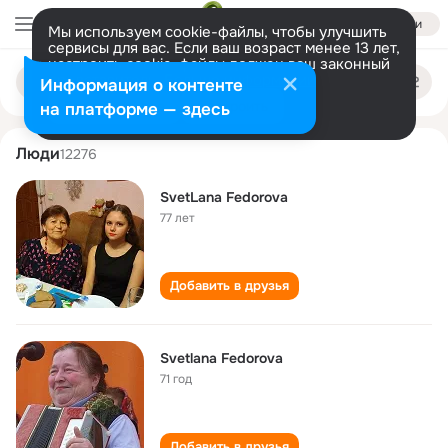
Войти
Мы используем cookie-файлы, чтобы улучшить
сервисы для вас. Если ваш возраст менее 13 лет,
настроить cookie-файлы должен ваш законный
svetlana fyodorova
Поиск
представитель.
Больше информации
Информация о контенте
по
людям
Разрешить все
Настроить
на платформе — здесь
Люди
12276
SvetLana Fedorova
77 лет
Добавить в друзья
Svetlana Fedorova
71 год
Добавить в друзья