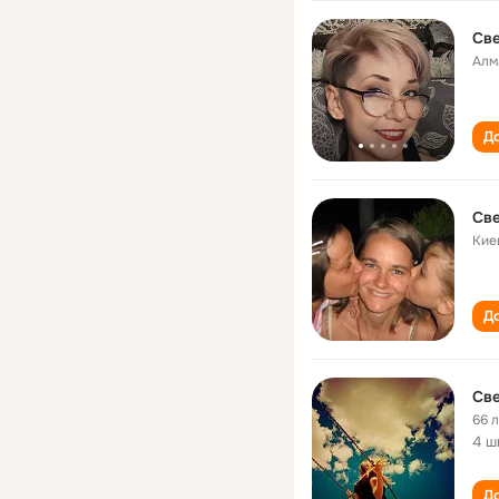
Све
Алм
До
Све
Кие
До
Све
66 
4 ш
До