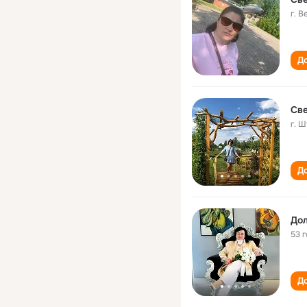
г. 
До
Све
г. 
До
Дол
53 
До