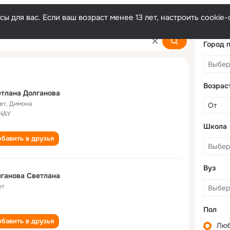
ы для вас. Если ваш возраст менее 13 лет, настроить cooki
ova
Город 
Возрас
тлана Долганова
ет
,
Димона
HAY
Школа
бавить в друзья
Вуз
ганова Светлана
ет
Пол
бавить в друзья
Лю