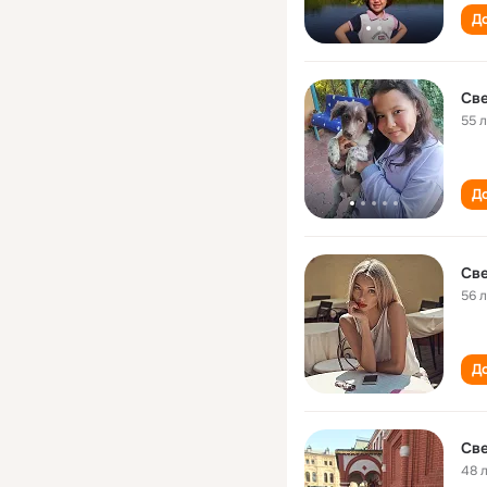
До
Све
55 
До
Све
56 
До
Све
48 