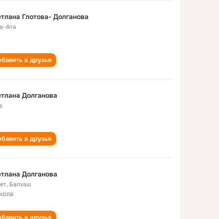
тлана Глотова- Долганова
а-Ата
бавить в друзья
тлана Долганова
в
бавить в друзья
тлана Долганова
лет
,
Балхаш
кола
бавить в друзья