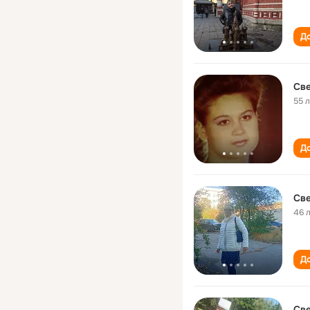
До
Све
55 
До
Све
46 
До
Све