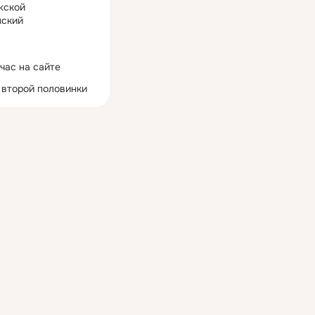
жской
ский
час на сайте
 второй половинки