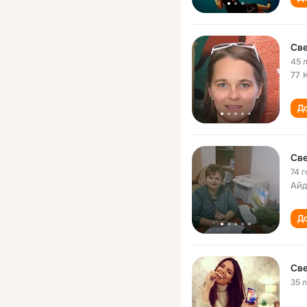
Све
45 
77 
До
Све
74 г
Айд
До
Све
35 