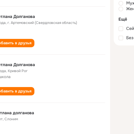
Му
Жен
тлана Долганова
Ещё
года
,
г. Артемовский (Свердловская область)
Сей
Без
бавить в друзья
тлана Долганова
года
,
Кривой Рог
школа
бавить в друзья
тлана долганова
ет
,
Слоним