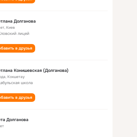
тлана Долганова
лет
,
Киев
Кловский лицей
бавить в друзья
тлана Конишевская (Долганова)
ода
,
Кокшетау
абульская школа
бавить в друзья
та Долганова
лет