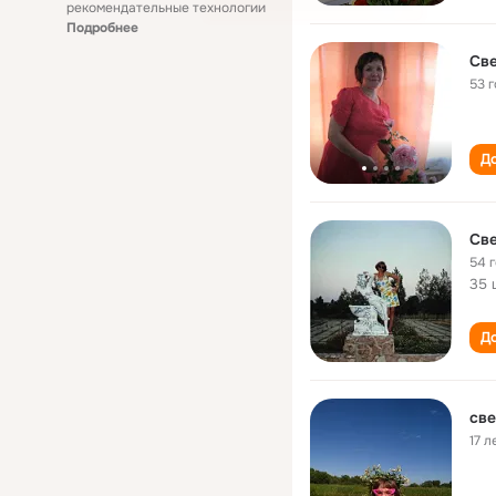
рекомендательные технологии
Подробнее
Све
53 
До
Све
54 
35 
До
све
17 л