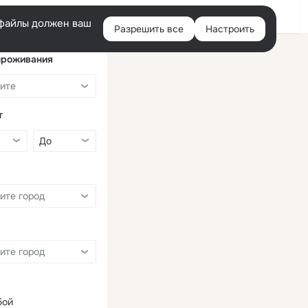
Войти
e-файлы должен ваш
Разрешить все
Настроить
Правая
колонка
проживания
т
бой