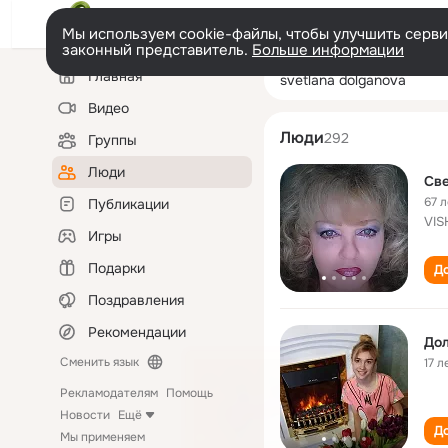
Мы используем cookie-файлы, чтобы улучшить сервис
законный представитель.
Больше информации
Левая
Поиск
Главная
svetlana dolgan
колонка
по
людям
Видео
Люди
292
Группы
Люди
Све
67 л
Публикации
VIS
Игры
Подарки
До
Поздравления
Рекомендации
Дол
Сменить язык
17 л
Рекламодателям
Помощь
Новости
Ещё
До
Мы применяем