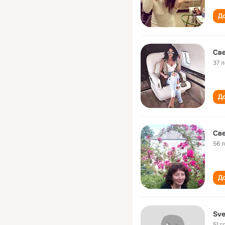
До
Све
37 л
До
Све
56 
До
Sve
51 г