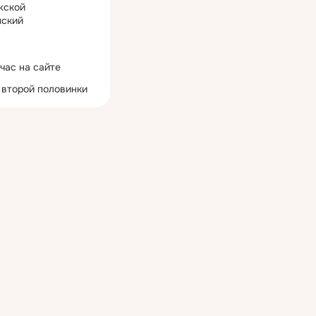
жской
ский
час на сайте
 второй половинки