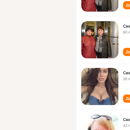
До
Све
60 
До
Све
28 
До
Све
42 