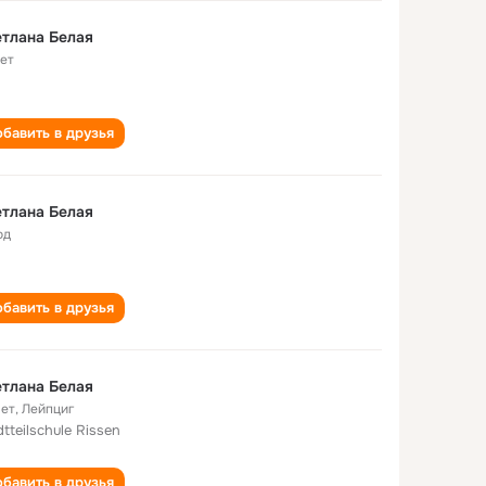
тлана Белая
лет
бавить в друзья
тлана Белая
од
бавить в друзья
тлана Белая
лет
,
Лейпциг
dtteilschule Rissen
бавить в друзья