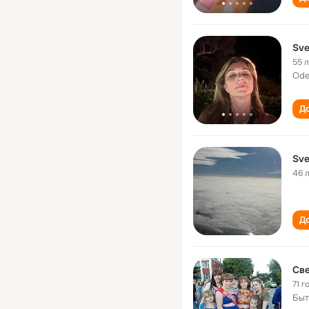
Sve
55 
Ode
До
Sve
46 
До
Све
71 г
Быт