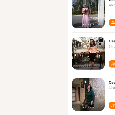
46 
До
Све
31 г
До
Све
39 
До