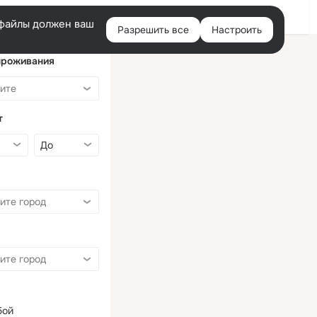
Войти
e-файлы должен ваш
Разрешить все
Настроить
Правая
колонка
проживания
т
бой