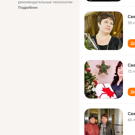
рекомендательные технологии
Подробнее
55 
До
Све
72 г
До
Све
60 