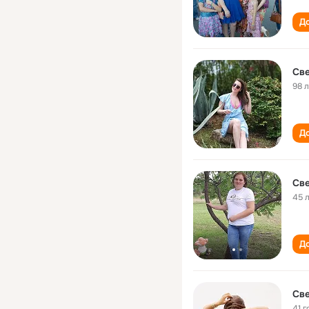
До
Све
98 
До
Све
45 
До
Све
41 г