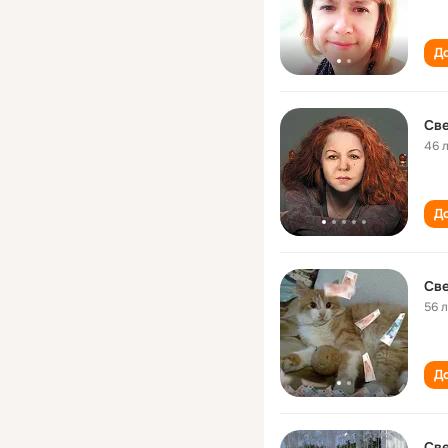
До
Све
46 
До
Све
56 
До
Све