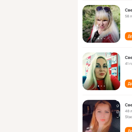
Све
58 
До
Све
41 г
До
Све
48 
Sta
До