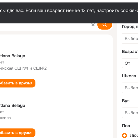
ы для вас. Если ваш возраст менее 13 лет, настроить cooki
Город 
Возрас
tlana Belaya
лет
имская СШ №1 и СШ№2
Школа
бавить в друзья
Вуз
tlana Belaya
лет
школа
Пол
бавить в друзья
Лю