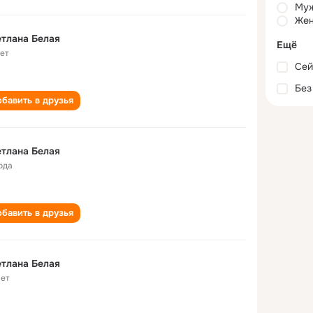
Му
Жен
Светлана Белая
Ещё
лет
Сей
Без
бавить в друзья
тлана Белая
ода
бавить в друзья
тлана Белая
лет