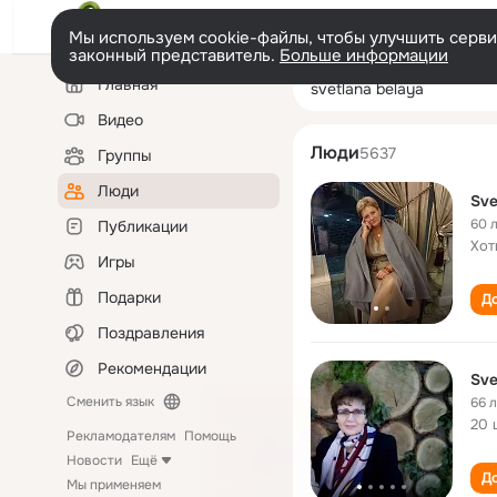
Мы используем cookie-файлы, чтобы улучшить сервис
законный представитель.
Больше информации
Левая
Поиск
Главная
svetlana belaya
колонка
по
людям
Видео
Люди
5637
Группы
Люди
Sve
60 
Публикации
Хот
Игры
Подарки
До
Поздравления
Рекомендации
Sve
Сменить язык
66 
20 
Рекламодателям
Помощь
Новости
Ещё
До
Мы применяем