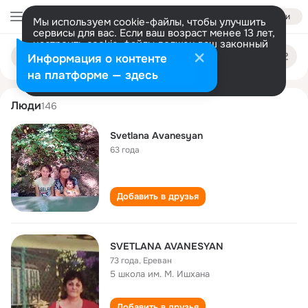
Войти
Мы используем cookie-файлы, чтобы улучшить
сервисы для вас. Если ваш возраст менее 13 лет,
настроить cookie-файлы должен ваш законный
svetlana avanesyan
Поиск
представитель.
Больше информации
Информация о контенте
по
людям
Разрешить все
Настроить
на платформе — здесь
Люди
146
Svetlana Avanesyan
63 года
Добавить в друзья
SVETLANA AVANESYAN
73 года
,
Ереван
5 школа им. М. Ишхана
Добавить в друзья