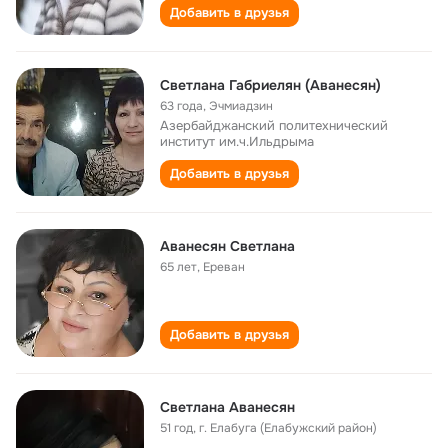
Добавить в друзья
Светлана Габриелян (Аванесян)
63 года
,
Эчмиадзин
Азербайджанский политехнический
институт им.ч.Ильдрыма
Добавить в друзья
Аванесян Светлана
65 лет
,
Ереван
Добавить в друзья
Светлана Аванесян
51 год
,
г. Елабуга (Елабужский район)