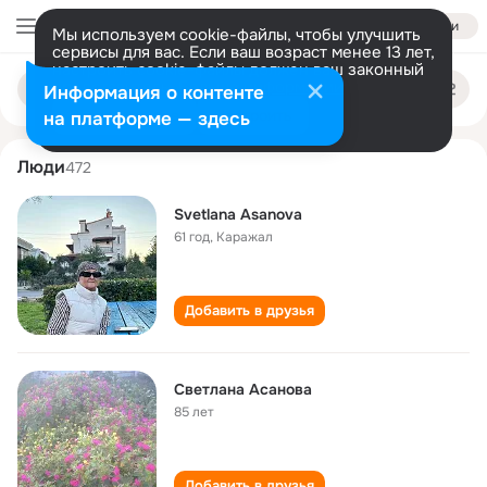
Войти
Мы используем cookie-файлы, чтобы улучшить
сервисы для вас. Если ваш возраст менее 13 лет,
настроить cookie-файлы должен ваш законный
svetlana asanova
Поиск
представитель.
Больше информации
Информация о контенте
по
людям
Разрешить все
Настроить
на платформе — здесь
Люди
472
Svetlana Asanova
61 год
,
Каражал
Добавить в друзья
Светлана Асанова
85 лет
Добавить в друзья