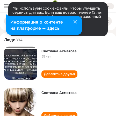
Войти
Мы используем cookie-файлы, чтобы улучшить
сервисы для вас. Если ваш возраст менее 13 лет,
настроить cookie-файлы должен ваш законный
svetlana akhmetova
Поиск
представитель.
Больше информации
Информация о контенте
по
людям
Разрешить все
Настроить
на платформе — здесь
Люди
894
Светлана Ахметова
55 лет
Добавить в друзья
Светлана Ахметова
Добавить в друзья