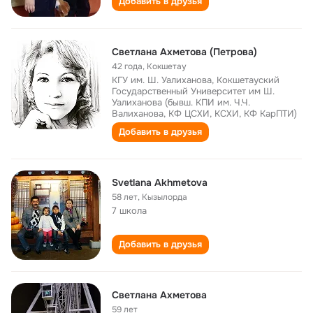
Добавить в друзья
Светлана Ахметова (Петрова)
42 года
,
Кокшетау
КГУ им. Ш. Уалиханова, Кокшетауский
Государственный Университет им Ш.
Уалиханова (бывш. КПИ им. Ч.Ч.
Валиханова, КФ ЦСХИ, КСХИ, КФ КарПТИ)
Добавить в друзья
Svetlana Akhmetova
58 лет
,
Кызылорда
7 школа
Добавить в друзья
Светлана Ахметова
59 лет