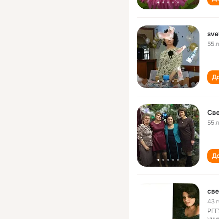
sve
55 
До
Све
55 
До
све
43 
РГГ
уни