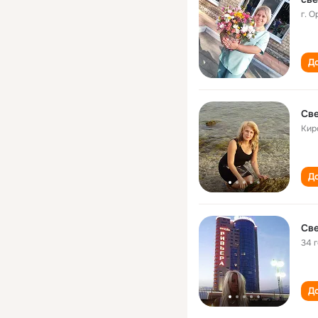
г. О
До
Све
Кир
До
Све
34 
До