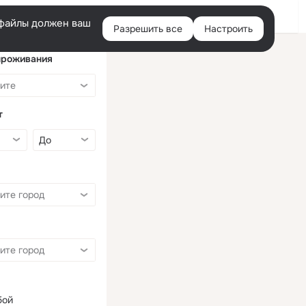
Войти
e-файлы должен ваш
Разрешить все
Настроить
Правая
колонка
проживания
т
бой