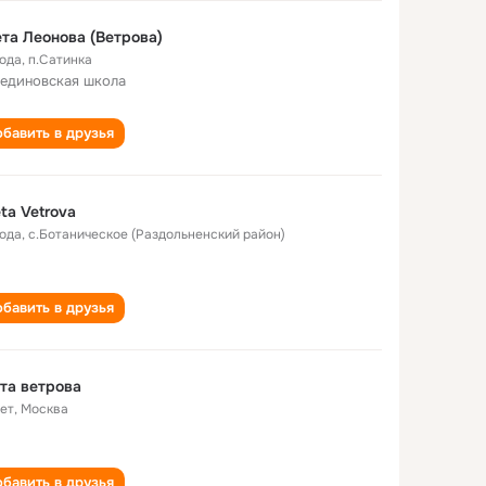
та Леонова (Ветрова)
года
,
п.Сатинка
единовская школа
бавить в друзья
ta Vetrova
года
,
с.Ботаническое (Раздольненский район)
бавить в друзья
та ветрова
лет
,
Москва
бавить в друзья