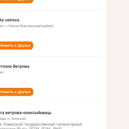
ta vetrova
лет
,
г. Касли (Каслинский район)
бавить в друзья
тлана Ветрова
лет
бавить в друзья
та ветрова-олексыйовець
года
,
п. Зносычи
У, Ровенский государственный гуманитарный
верситет (бывш. РГПИ, РГИК, РМУ)