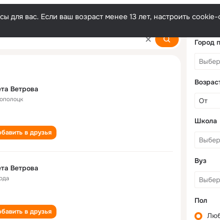
ы для вас. Если ваш возраст менее 13 лет, настроить cooki
Город 
Возрас
та Ветрова
ополоцк
Школа
бавить в друзья
Вуз
та Ветрова
года
Пол
бавить в друзья
Лю