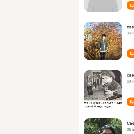
До
све
Зап
До
све
53 
До
Све
35 