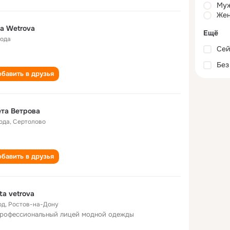
Му
Жен
a Wetrova
Ещё
года
Сей
Без
бавить в друзья
та Ветрова
года
,
Сертолово
бавить в друзья
ta vetrova
од
,
Ростов-на-Дону
профессиональный лицей модной одежды