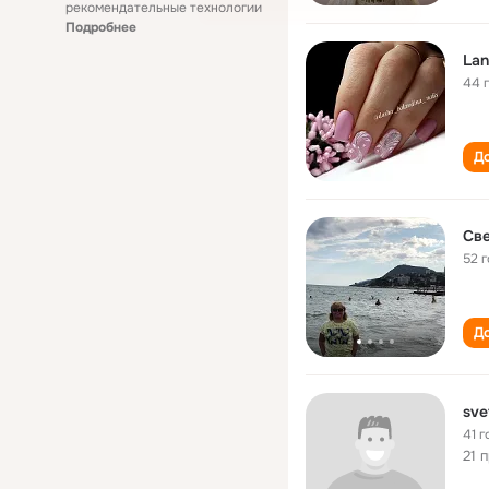
рекомендательные технологии
Подробнее
Lan
44 
До
Све
52 
До
sve
41 г
21 