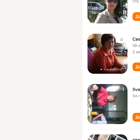
175
До
Све
58 
2 ш
До
Sve
54 
До
све