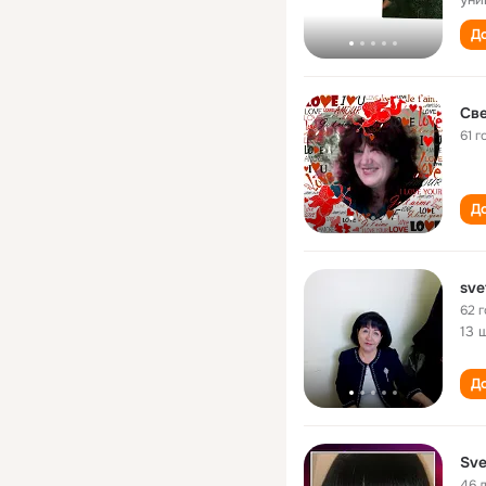
До
Све
61 г
До
sve
62 
13 
До
Sve
46 