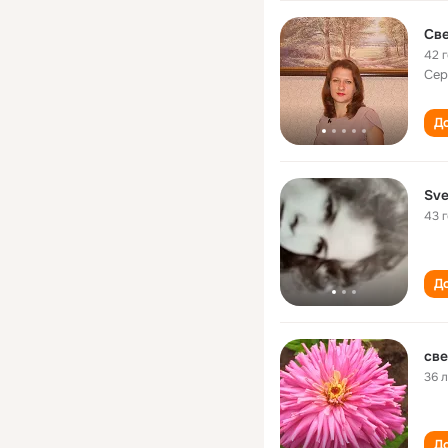
Све
42 
Сер
До
Sve
43 
До
све
36 
До