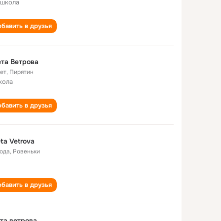
 школа
бавить в друзья
та Ветрова
лет
,
Пирятин
кола
бавить в друзья
ta Vetrova
года
,
Ровеньки
бавить в друзья
та ветровa