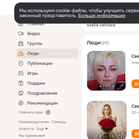
Мы используем cookie-файлы, чтобы улучшить сервис
законный представитель.
Больше информации
Левая
Поиск
Главная
sveta vetrova
колонка
по
людям
Видео
Люди
1210
Группы
Люди
Све
Нов
Публикации
Игры
Подарки
До
Поздравления
Рекомендации
Све
Сменить язык
52 
Рекламодателям
Помощь
Новости
Ещё
До
Мы применяем