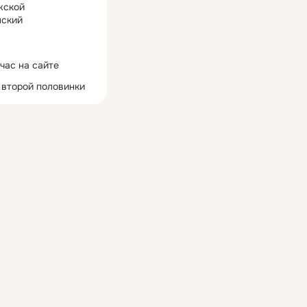
жской
ский
час на сайте
 второй половинки