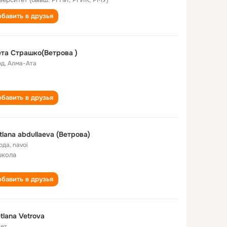
бавить в друзья
та Страшко(Ветрова )
од
,
Алма-Ата
бавить в друзья
tlana abdullaeva (Ветрова)
года
,
navoi
школа
бавить в друзья
tlana Vetrova
лет