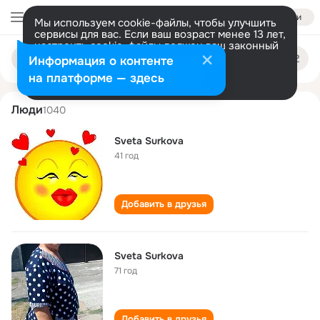
Войти
Мы используем cookie-файлы, чтобы улучшить
сервисы для вас. Если ваш возраст менее 13 лет,
настроить cookie-файлы должен ваш законный
sveta surkova
Поиск
представитель.
Больше информации
Информация о контенте
по
людям
Разрешить все
Настроить
на платформе — здесь
Люди
1040
Sveta Surkova
41 год
Добавить в друзья
Sveta Surkova
71 год
Добавить в друзья