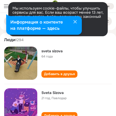
Войти
Мы используем cookie-файлы, чтобы улучшить
сервисы для вас. Если ваш возраст менее 13 лет,
настроить cookie-файлы должен ваш законный
sveta sizova
Поиск
представитель.
Больше информации
Информация о контенте
по
людям
Разрешить все
Настроить
на платформе — здесь
Люди
1294
sveta sizova
64 года
Добавить в друзья
Sveta Sizova
21 год
,
Павлодар
Добавить в друзья