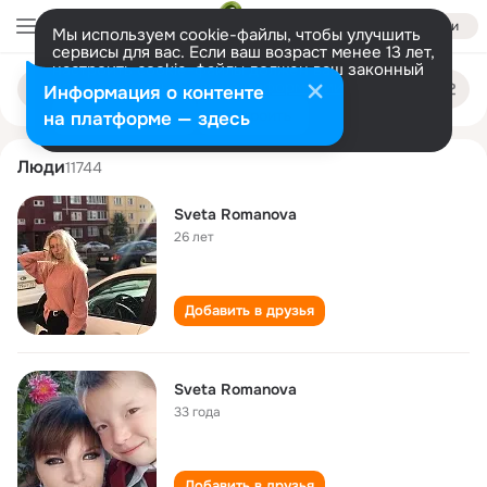
Войти
Мы используем cookie-файлы, чтобы улучшить
сервисы для вас. Если ваш возраст менее 13 лет,
настроить cookie-файлы должен ваш законный
sveta romanova
Поиск
представитель.
Больше информации
Информация о контенте
по
людям
Разрешить все
Настроить
на платформе — здесь
Люди
11744
Sveta Romanova
26 лет
Добавить в друзья
Sveta Romanova
33 года
Добавить в друзья