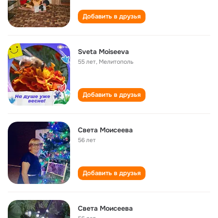
Добавить в друзья
Sveta Moiseeva
55 лет
,
Мелитополь
Добавить в друзья
Света Моисеева
56 лет
Добавить в друзья
Света Моисеева