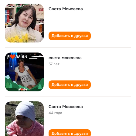
Света Моисеева
Добавить в друзья
света моисеева
57 лет
Добавить в друзья
Света Моисеева
44 года
Добавить в друзья