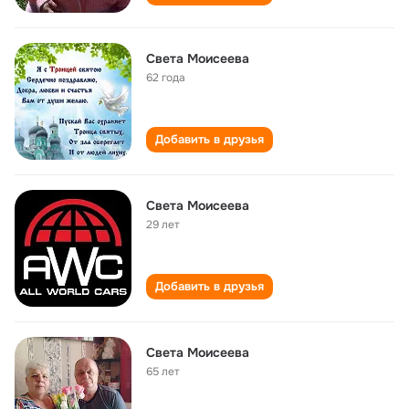
Света Моисеева
62 года
Добавить в друзья
Света Моисеева
29 лет
Добавить в друзья
Света Моисеева
65 лет