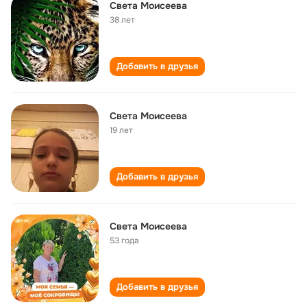
Света Моисеева
38 лет
Добавить в друзья
Света Моисеева
19 лет
Добавить в друзья
Света Моисеева
53 года
Добавить в друзья