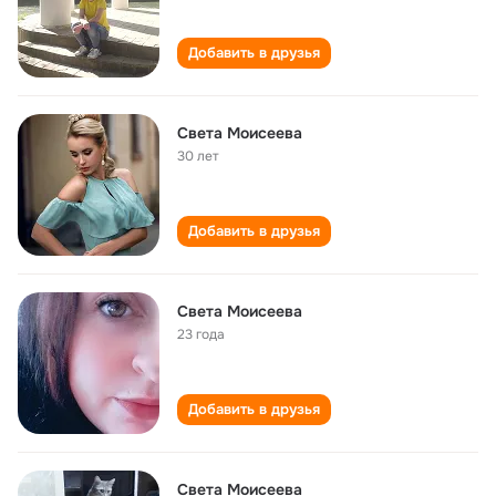
Добавить в друзья
Света Моисеева
30 лет
Добавить в друзья
Света Моисеева
23 года
Добавить в друзья
Света Моисеева