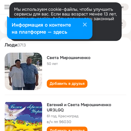
Войти
Мы используем cookie-файлы, чтобы улучшить
сервисы для вас. Если ваш возраст менее 13 лет,
настроить cookie-файлы должен ваш законный
sveta miroshnichenko
Поиск
представитель.
Больше информации
Информация о контенте
по
людям
Разрешить все
Настроить
на платформе — здесь
Люди
3713
Света Мирошниченко
50 лет
Добавить в друзья
Евгений и Света Мирошниченко
UR3LGQ
61 год
,
Красноград
в/ч пп 96030
Добавить в друзья