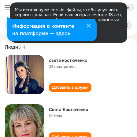
Войти
Мы используем cookie-файлы, чтобы улучшить
сервисы для вас. Если ваш возраст менее 13 лет,
настроить cookie-файлы должен ваш законный
sveta kostyuchenko
Поиск
представитель.
Больше информации
Информация о контенте
по
людям
Разрешить все
Настроить
на платформе — здесь
Люди
614
света костюченко
33 года
,
речица
Добавить в друзья
Света Костюченко
52 года
Добавить в друзья