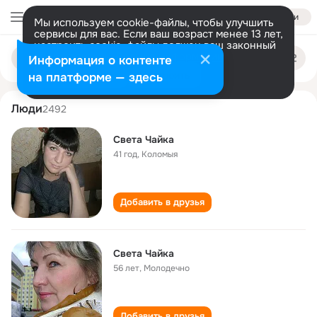
Войти
Мы используем cookie-файлы, чтобы улучшить
сервисы для вас. Если ваш возраст менее 13 лет,
настроить cookie-файлы должен ваш законный
sveta chayka
Поиск
представитель.
Больше информации
Информация о контенте
по
людям
Разрешить все
Настроить
на платформе — здесь
Люди
2492
Света Чайка
41 год
,
Коломыя
Добавить в друзья
Света Чайка
56 лет
,
Молодечно
Добавить в друзья