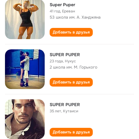
Super Puper
41 год
,
Ереван
53 школа им. А. Ханджяна
Добавить в друзья
SUPER PUPER
23 года
,
Нукус
2 школа им. М. Горького
Добавить в друзья
SUPER PUPER
35 лет
,
Кутаиси
Добавить в друзья