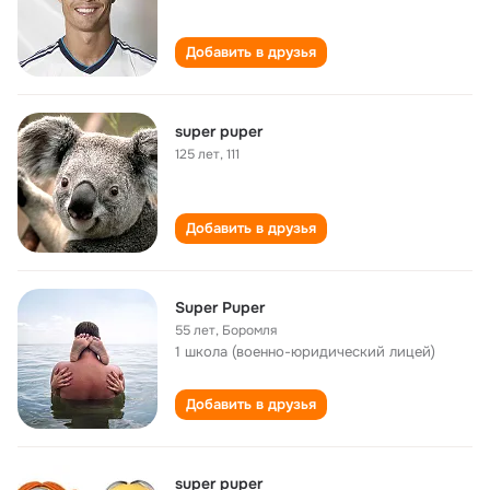
Добавить в друзья
super puper
125 лет
,
111
Добавить в друзья
Super Puper
55 лет
,
Боромля
1 школа (военно-юридический лицей)
Добавить в друзья
super puper