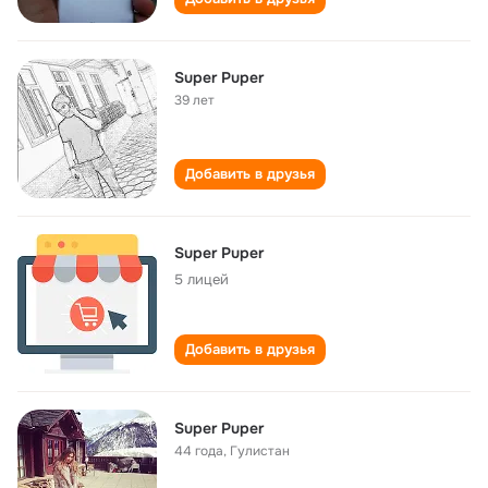
Super Puper
39 лет
Добавить в друзья
Super Puper
5 лицей
Добавить в друзья
Super Puper
44 года
,
Гулистан