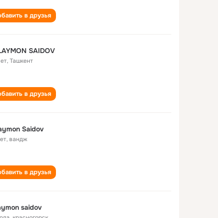
бавить в друзья
LAYMON SAIDOV
лет
,
Ташкент
бавить в друзья
aymon Saidov
лет
,
вандж
бавить в друзья
aymon saidov
года
,
красногорск