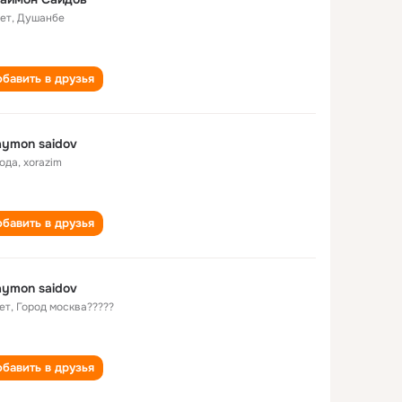
лет
,
Душанбе
бавить в друзья
aymon saidov
года
,
xorazim
бавить в друзья
aymon saidov
ет
,
Город москва?????
бавить в друзья