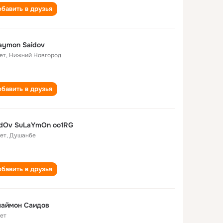
бавить в друзья
aymon Saidov
ет
,
Нижний Новгород
бавить в друзья
IdOv SuLaYmOn oo1RG
лет
,
Душанбе
бавить в друзья
лаймон Саидов
лет