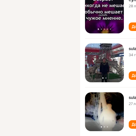
28 
До
sul
34 
До
sul
27 л
До