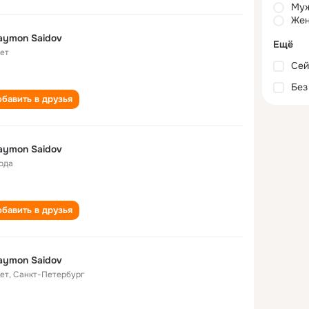
Му
Жен
aymon Saidov
Ещё
лет
Сей
Без
бавить в друзья
aymon Saidov
года
бавить в друзья
aymon Saidov
лет
,
Санкт-Петербург