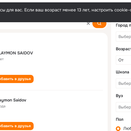
ы для вас. Если ваш возраст менее 13 лет, настроить cooki
v
Город 
Возрас
LAYMON SAIDOV
лет
Школа
бавить в друзья
Вуз
aymon Saidov
года
Пол
бавить в друзья
Лю