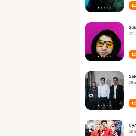
До
Sul
27 л
До
Sa
28 
До
Су
29 