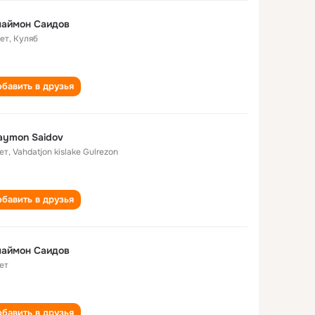
лаймон Саидов
лет
,
Куляб
бавить в друзья
aymon Saidov
ет
,
Vahdatjon kislake Gulrezon
бавить в друзья
лаймон Саидов
ет
бавить в друзья