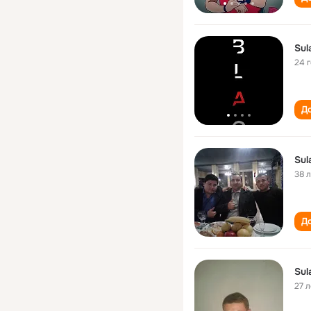
Sul
24 
До
Sul
38 
До
Sul
27 л