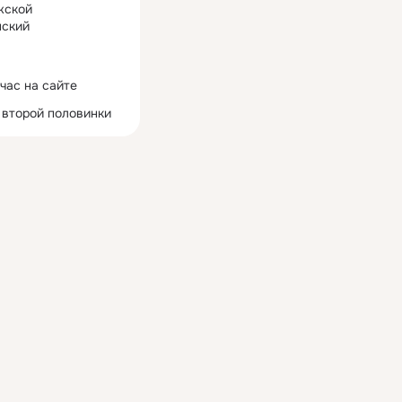
жской
ский
час на сайте
 второй половинки