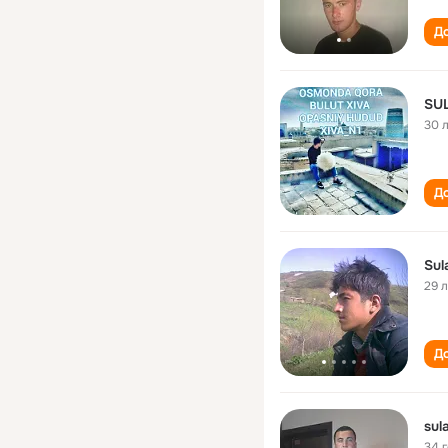
До
SU
30 
До
Sul
29 
До
sul
34 