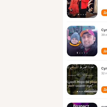
До
Су
39 
До
Су
32 
До
су