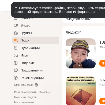
Мы используем cookie-файлы, чтобы улучшить сервис
законный представитель.
Больше информации
Левая
Поиск
Главная
sulaymon saido
колонка
по
людям
Видео
Люди
274
Группы
Люди
SU
35 
Публикации
Игры
Подарки
До
Поздравления
Рекомендации
Sul
Сменить язык
23 
Рекламодателям
Помощь
Новости
Ещё
До
Мы применяем