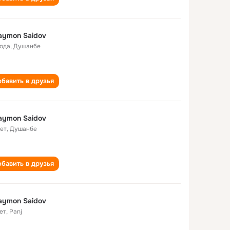
aymon Saidov
года
,
Душанбе
бавить в друзья
aymon Saidov
лет
,
Душанбе
бавить в друзья
aymon Saidov
ет
,
Panj