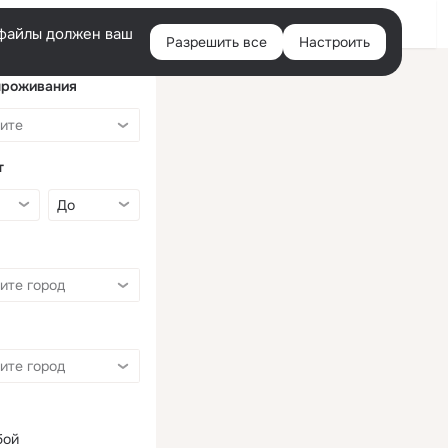
Войти
e-файлы должен ваш
Разрешить все
Настроить
Правая
колонка
проживания
т
бой