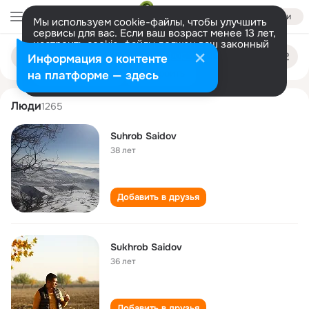
Войти
Мы используем cookie-файлы, чтобы улучшить
сервисы для вас. Если ваш возраст менее 13 лет,
настроить cookie-файлы должен ваш законный
suhrob saidov
Поиск
представитель.
Больше информации
Информация о контенте
по
людям
Разрешить все
Настроить
на платформе — здесь
Люди
1265
Suhrob Saidov
38 лет
Добавить в друзья
Sukhrob Saidov
36 лет
Добавить в друзья