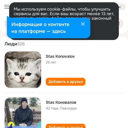
Войти
Мы используем cookie-файлы, чтобы улучшить
сервисы для вас. Если ваш возраст менее 13 лет,
настроить cookie-файлы должен ваш законный
stas konovalov
Поиск
представитель.
Больше информации
Информация о контенте
по
людям
Разрешить все
Настроить
на платформе — здесь
Люди
505
Stas Konovalov
25 лет
Добавить в друзья
Stas Коновалов
42 года
,
Павлодар
Добавить в друзья