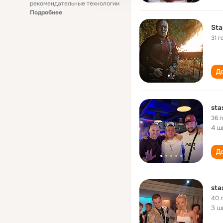
рекомендательные технологии
Подробнее
Sta
31 г
До
sta
36 
4 ш
До
sta
40 
3 ш