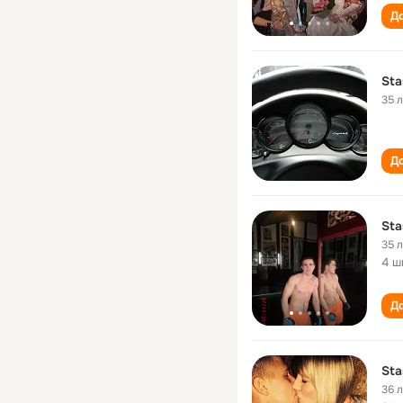
До
Sta
35 
До
Sta
35 
4 ш
До
Sta
36 