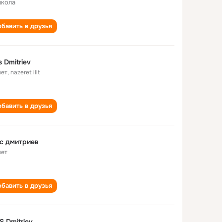
школа
бавить в друзья
s Dmitriev
лет
,
nazeret ilit
бавить в друзья
с дмитриев
лет
бавить в друзья
S Dmitriev