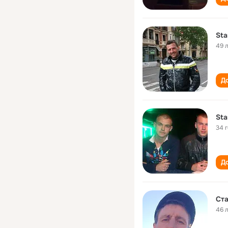
Sta
49 
До
Sta
34 
До
Ст
46 