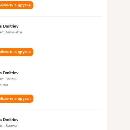
бавить в друзья
s Dmitriev
лет
,
Алма-Ата
бавить в друзья
s Dmitriev
лет
,
Гайсин
кола
бавить в друзья
s Dmitriev
лет
,
Бремен