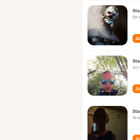
Sta
59 
До
Sta
42 
До
Sta
19 л
До