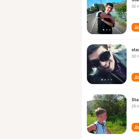
32 
До
sta
32 
До
Sta
25 
До