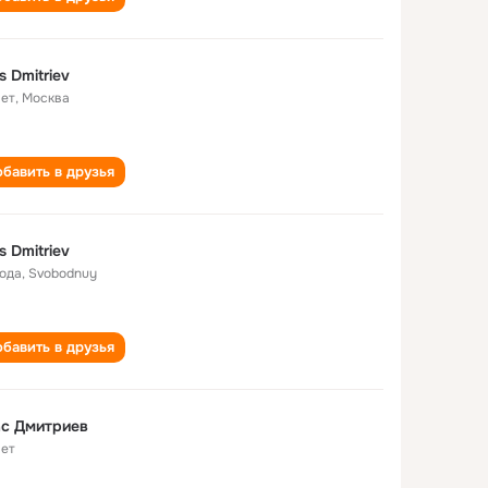
s Dmitriev
лет
,
Москва
бавить в друзья
s Dmitriev
года
,
Svobodnuy
бавить в друзья
ас Дмитриев
лет