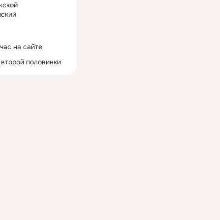
жской
ский
час на сайте
 второй половинки