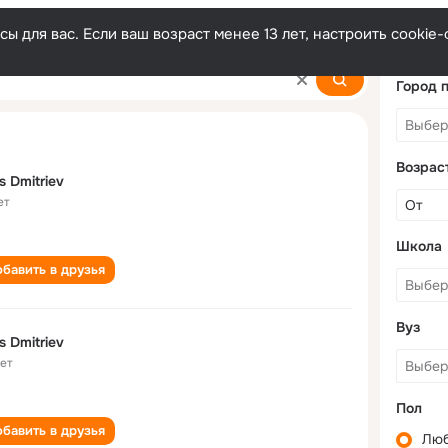
ы для вас. Если ваш возраст менее 13 лет, настроить cooki
Город 
Возрас
s Dmitriev
ет
Школа
бавить в друзья
Вуз
s Dmitriev
лет
Пол
бавить в друзья
Лю