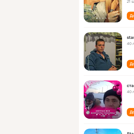
21 
До
sta
40 
До
ста
40 
До
Sta