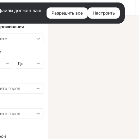
Войти
e-файлы должен ваш
Разрешить все
Настроить
Правая
колонка
проживания
т
бой