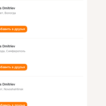
s Dmitriev
лет
,
Вологда
бавить в друзья
s Dmitriev
года
,
Симферополь
бавить в друзья
s Dmitriev
ет
,
Novoshahtinsk
бавить в друзья