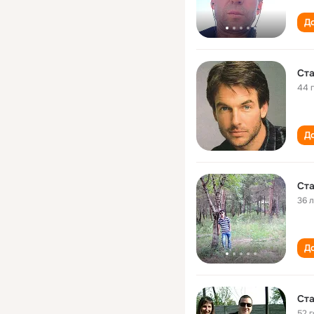
До
Ст
44 
До
Ст
36 
До
Ст
52 