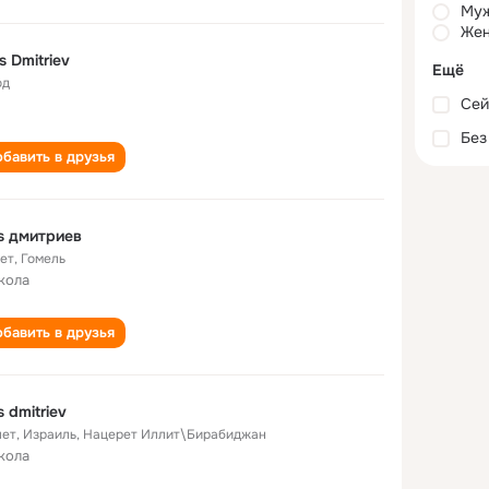
Му
Жен
s Dmitriev
Ещё
од
Сей
Без
бавить в друзья
s дмитриев
лет
,
Гомель
кола
бавить в друзья
s dmitriev
лет
,
Израиль, Нацерет Иллит\Бирaбиджан
кола