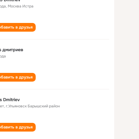
года
,
Москва Истра
бавить в друзья
s дмитриев
года
бавить в друзья
s Dmitriev
лет
,
г,Ульяновск Барышский район
бавить в друзья