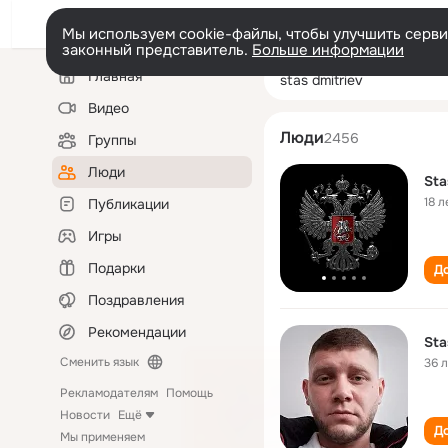
Мы используем cookie-файлы, чтобы улучшить сервис
законный представитель.
Больше информации
Левая
Поиск
Главная
stas dmitriev
колонка
по
людям
Видео
Люди
2456
Группы
Люди
Sta
18 л
Публикации
Игры
Подарки
До
Поздравления
Рекомендации
Sta
Сменить язык
36 
Рекламодателям
Помощь
Новости
Ещё
До
Мы применяем