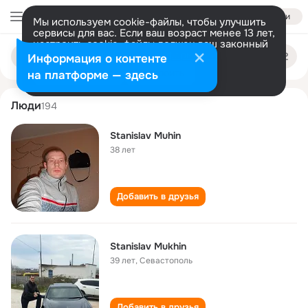
Войти
Мы используем cookie-файлы, чтобы улучшить
сервисы для вас. Если ваш возраст менее 13 лет,
настроить cookie-файлы должен ваш законный
stanislav mukhin
Поиск
представитель.
Больше информации
Информация о контенте
по
людям
Разрешить все
Настроить
на платформе — здесь
Люди
194
Stanislav Muhin
38 лет
Добавить в друзья
Stanislav Mukhin
39 лет
,
Севастополь
Добавить в друзья