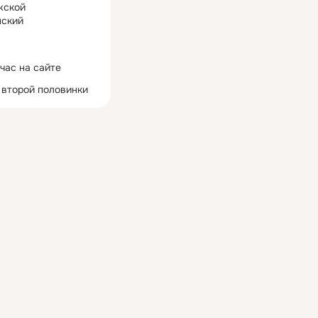
жской
ский
час на сайте
 второй половинки