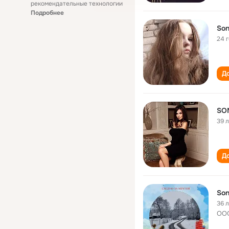
рекомендательные технологии
Подробнее
Son
24 
До
SO
39 
До
Son
36 
ООО