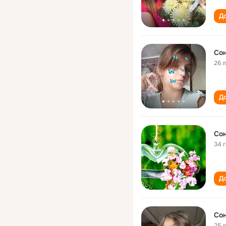
До
Сон
26 
До
Сон
34 
До
Сон
25 