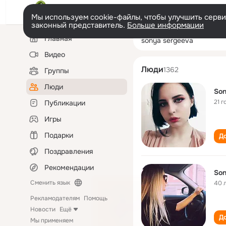
Мы используем cookie-файлы, чтобы улучшить сервис
законный представитель.
Больше информации
Левая
Поиск
Главная
sonya sergeeva
колонка
по
людям
Видео
Люди
1362
Группы
Люди
Son
21 г
Публикации
Игры
Подарки
До
Поздравления
Рекомендации
Son
Сменить язык
40 
Рекламодателям
Помощь
Новости
Ещё
До
Мы применяем