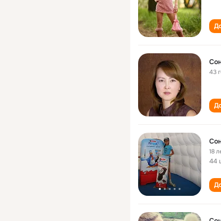
До
Сон
43 
До
Сон
18 л
44 
До
Сон