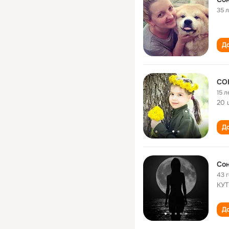
35 
До
СО
15 л
20 
До
Сон
43 
КУТ
До