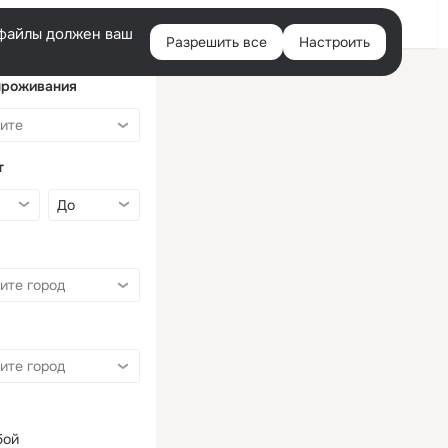
Войти
e-файлы должен ваш
Разрешить все
Настроить
Правая
колонка
проживания
т
бой