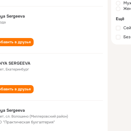
Му
Жен
ya Sergeeva
Ещё
года
Сей
Без
бавить в друзья
NYA SERGEEVA
лет
,
Екатеринбург
бавить в друзья
ya Sergeeva
лет
,
сл. Волошино (Миллеровский район)
 "Практическая бухгалтерия"