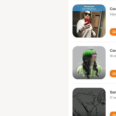
Сон
Кфа
До
Сон
18 л
До
Son
17 л
До