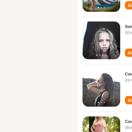
До
Son
20 
До
Сон
23 
До
Сон
39 