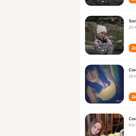
So
20 
До
Сон
29 
До
Сон
Рос