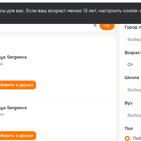
ы для вас. Если ваш возраст менее 13 лет, настроить cooki
Город 
Возрас
ya Sergeeva
од
Школа
бавить в друзья
Вуз
ya Sergeeva
лет
Пол
бавить в друзья
Лю