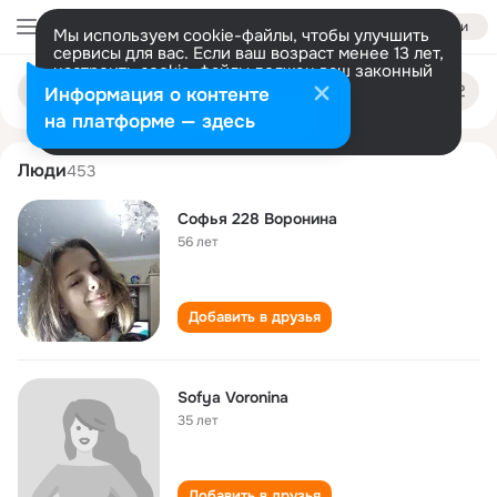
Войти
Мы используем cookie-файлы, чтобы улучшить
сервисы для вас. Если ваш возраст менее 13 лет,
настроить cookie-файлы должен ваш законный
sofya voronina
Поиск
представитель.
Больше информации
Информация о контенте
по
людям
Разрешить все
Настроить
на платформе — здесь
Люди
453
Софья 228 Воронина
56 лет
Добавить в друзья
Sofya Voronina
35 лет
Добавить в друзья