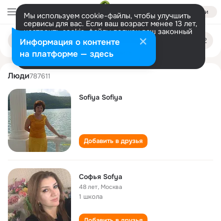
Войти
Мы используем cookie-файлы, чтобы улучшить
сервисы для вас. Если ваш возраст менее 13 лет,
настроить cookie-файлы должен ваш законный
sofya sofiya
Поиск
представитель.
Больше информации
Информация о контенте
по
людям
Разрешить все
Настроить
на платформе — здесь
Люди
787611
Sofiya Sofiya
Добавить в друзья
Софья Sofya
48 лет
,
Москва
1 школа
Добавить в друзья