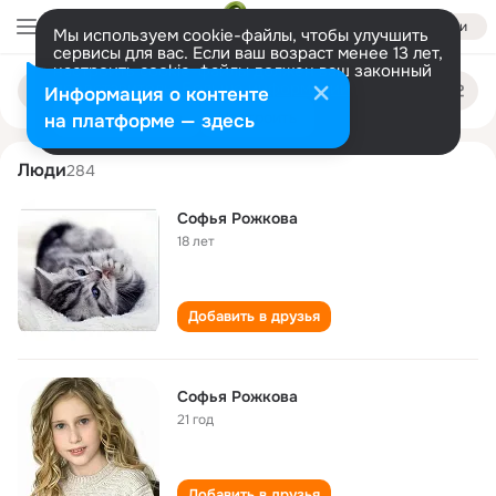
Войти
Мы используем cookie-файлы, чтобы улучшить
сервисы для вас. Если ваш возраст менее 13 лет,
настроить cookie-файлы должен ваш законный
sofya rozhkova
Поиск
представитель.
Больше информации
Информация о контенте
по
людям
Разрешить все
Настроить
на платформе — здесь
Люди
284
Софья Рожкова
18 лет
Добавить в друзья
Софья Рожкова
21 год
Добавить в друзья