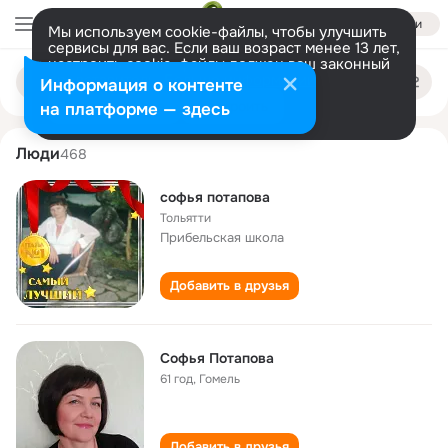
Войти
Мы используем cookie-файлы, чтобы улучшить
сервисы для вас. Если ваш возраст менее 13 лет,
настроить cookie-файлы должен ваш законный
sofya potapova
Поиск
представитель.
Больше информации
Информация о контенте
по
людям
Разрешить все
Настроить
на платформе — здесь
Люди
468
софья потапова
Тольятти
Прибельская школа
Добавить в друзья
Софья Потапова
61 год
,
Гомель
Добавить в друзья