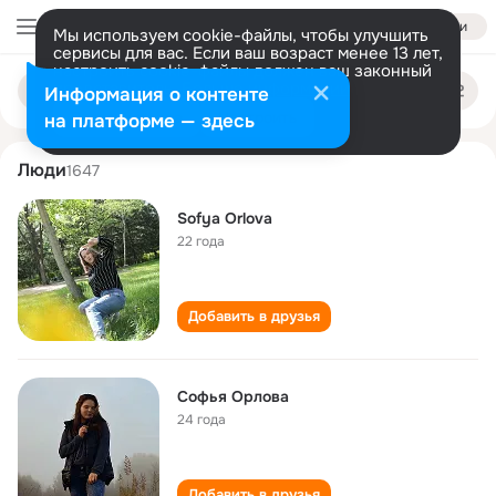
Войти
Мы используем cookie-файлы, чтобы улучшить
сервисы для вас. Если ваш возраст менее 13 лет,
настроить cookie-файлы должен ваш законный
sofya orlova
Поиск
представитель.
Больше информации
Информация о контенте
по
людям
Разрешить все
Настроить
на платформе — здесь
Люди
1647
Sofya Orlova
22 года
Добавить в друзья
Софья Орлова
24 года
Добавить в друзья