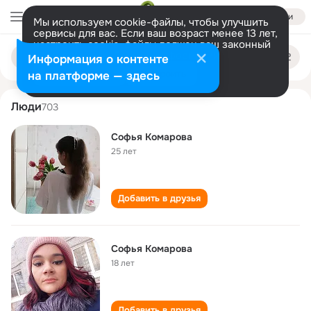
Войти
Мы используем cookie-файлы, чтобы улучшить
сервисы для вас. Если ваш возраст менее 13 лет,
настроить cookie-файлы должен ваш законный
sofya komarova
Поиск
представитель.
Больше информации
Информация о контенте
по
людям
Разрешить все
Настроить
на платформе — здесь
Люди
703
Софья Комарова
25 лет
Добавить в друзья
Софья Комарова
18 лет
Добавить в друзья