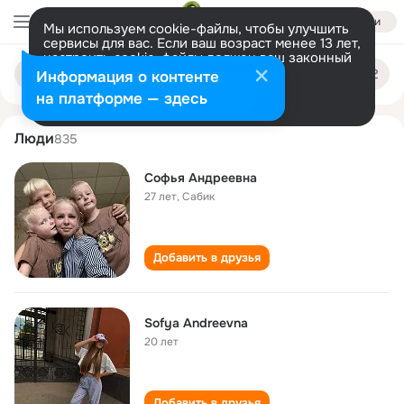
Войти
Мы используем cookie-файлы, чтобы улучшить
сервисы для вас. Если ваш возраст менее 13 лет,
настроить cookie-файлы должен ваш законный
sofya andreevna
Поиск
представитель.
Больше информации
Информация о контенте
по
людям
Разрешить все
Настроить
на платформе — здесь
Люди
835
Софья Андреевна
27 лет
,
Сабик
Добавить в друзья
Sofya Andreevna
20 лет
Добавить в друзья