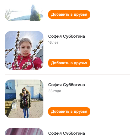
Добавить в друзья
София Субботина
16 лет
Добавить в друзья
София Субботина
33 года
Добавить в друзья
София Субботина