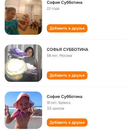
София Субботина
22 года
Добавить в друзья
СОФЬЯ СУББОТИНА
58 лет
,
Москва
Добавить в друзья
София Субботина
18 лет
,
Брянск
33 школа
Добавить в друзья