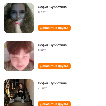
София Субботина
17 лет
Добавить в друзья
София Субботина
18 лет
Добавить в друзья
София Субботина
20 лет
Добавить в друзья