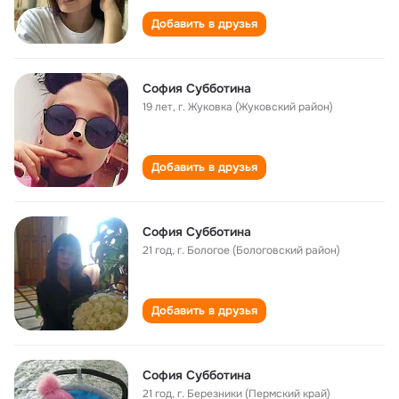
Добавить в друзья
София Субботина
19 лет
,
г. Жуковка (Жуковский район)
Добавить в друзья
София Субботина
21 год
,
г. Бологое (Бологовский район)
Добавить в друзья
София Субботина
21 год
,
г. Березники (Пермский край)