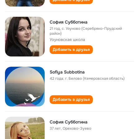
София Субботина
21 год
,
с. Узуново (Серебряно-Прудский
район)
Узуновская школа
Добавить в друзья
Sofiya Subbotina
42 года
,
г. Белово (Кемеровская область)
Добавить в друзья
София Субботина
37 лет
,
Орехово-Зуево