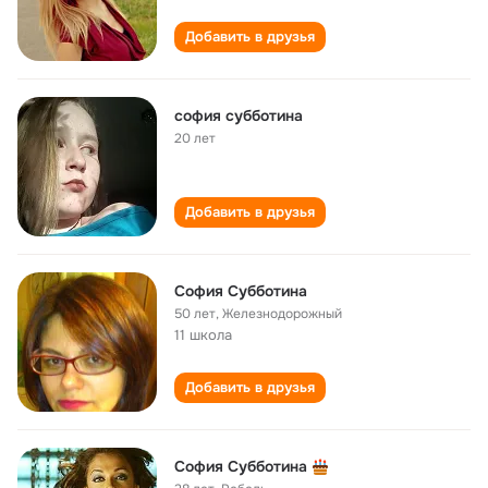
Добавить в друзья
софия субботина
20 лет
Добавить в друзья
София Субботина
50 лет
,
Железнодорожный
11 школа
Добавить в друзья
София Субботина