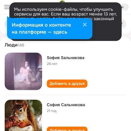
Войти
Мы используем cookie-файлы, чтобы улучшить
сервисы для вас. Если ваш возраст менее 13 лет,
настроить cookie-файлы должен ваш законный
sofiya salnikova
Поиск
представитель.
Больше информации
Информация о контенте
по
людям
Разрешить все
Настроить
на платформе — здесь
Люди
146
Sофия Saльникова
26 лет
Добавить в друзья
София Сальникова
21 год
Добавить в друзья