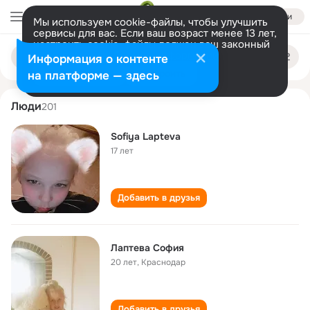
Войти
Мы используем cookie-файлы, чтобы улучшить
сервисы для вас. Если ваш возраст менее 13 лет,
настроить cookie-файлы должен ваш законный
sofiya lapteva
Поиск
представитель.
Больше информации
Информация о контенте
по
людям
Разрешить все
Настроить
на платформе — здесь
Люди
201
Sofiya Lapteva
17 лет
Добавить в друзья
Лаптева София
20 лет
,
Краснодар
Добавить в друзья