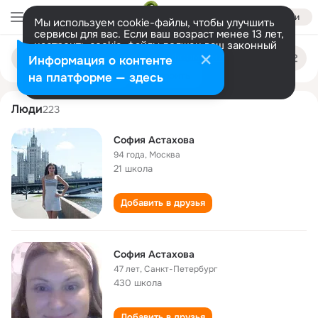
Войти
Мы используем cookie-файлы, чтобы улучшить
сервисы для вас. Если ваш возраст менее 13 лет,
настроить cookie-файлы должен ваш законный
sofiya astakhova
Поиск
представитель.
Больше информации
Информация о контенте
по
людям
Разрешить все
Настроить
на платформе — здесь
Люди
223
София Астахова
94 года
,
Москва
21 школа
Добавить в друзья
София Астахова
47 лет
,
Санкт-Петербург
430 школа
Добавить в друзья