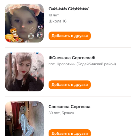
С̸н̸е̸ж̸а̸н̸а̸ С̸е̸р̸г̸е̸е̸в̸а̸
18 лет
Школа 16
Добавить в друзья
❄Снежана Сергеева❄
пос. Кропоткин (Бодайбинский район)
Добавить в друзья
Снежанна Сергеева
39 лет
,
Брянск
Добавить в друзья