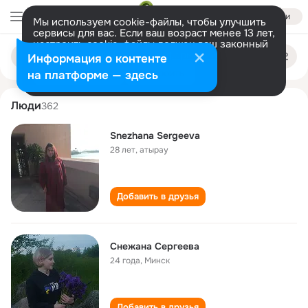
Войти
Мы используем cookie-файлы, чтобы улучшить
сервисы для вас. Если ваш возраст менее 13 лет,
настроить cookie-файлы должен ваш законный
snezhana sergeeva
Поиск
представитель.
Больше информации
Информация о контенте
по
людям
Разрешить все
Настроить
на платформе — здесь
Люди
362
Snezhana Sergeeva
28 лет
,
атырау
Добавить в друзья
Снежана Сергеева
24 года
,
Минск
Добавить в друзья