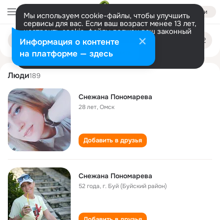
Войти
Мы используем cookie-файлы, чтобы улучшить
сервисы для вас. Если ваш возраст менее 13 лет,
настроить cookie-файлы должен ваш законный
snezhana ponomareva
Поиск
представитель.
Больше информации
Информация о контенте
по
людям
Разрешить все
Настроить
на платформе — здесь
Люди
189
Снежана Пономарева
28 лет
,
Омск
Добавить в друзья
Снежана Пономарева
52 года
,
г. Буй (Буйский район)
Добавить в друзья