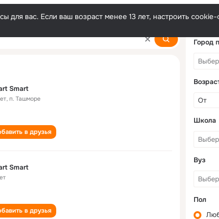
ы для вас. Если ваш возраст менее 13 лет, настроить cooki
Город 
Возрас
rt Smart
лет
,
п. Ташморе
Школа
бавить в друзья
Вуз
rt Smart
ет
Пол
бавить в друзья
Лю