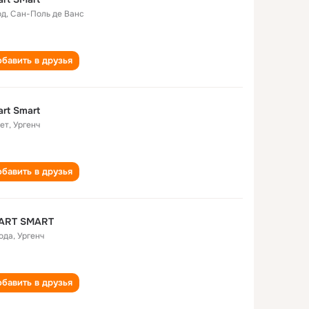
од
,
Сан-Поль де Ванс
бавить в друзья
rt Smart
лет
,
Ургенч
бавить в друзья
ART SMART
года
,
Ургенч
бавить в друзья