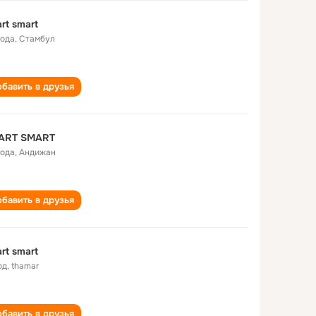
rt smart
года
,
Стамбул
бавить в друзья
ART SMART
года
,
Андижан
бавить в друзья
rt smart
од
,
thamar
бавить в друзья