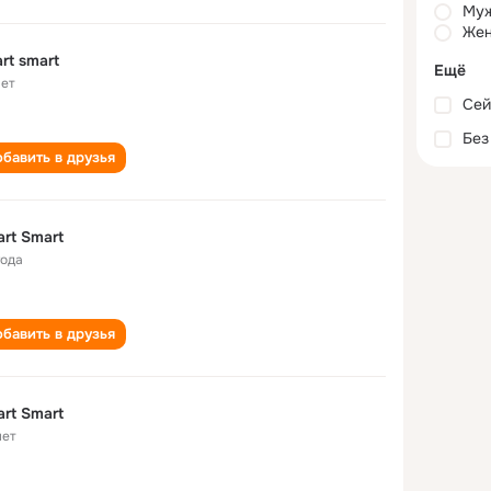
Му
Жен
rt smart
Ещё
лет
Сей
Без
бавить в друзья
rt Smart
года
бавить в друзья
rt Smart
лет