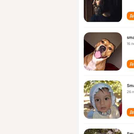
До
sma
16 л
До
Sma
26 
До
Sma