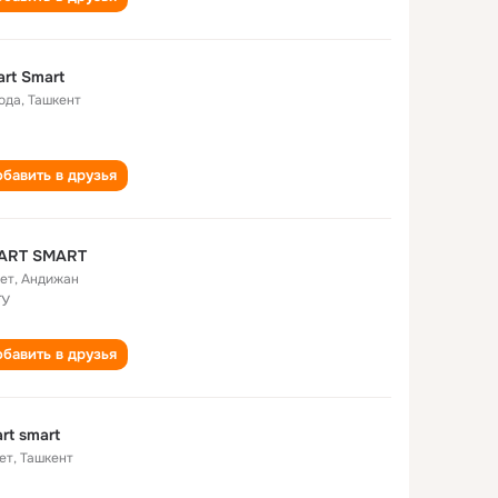
rt Smart
года
,
Ташкент
бавить в друзья
ART SMART
лет
,
Андижан
ТУ
бавить в друзья
rt smart
ет
,
Ташкент