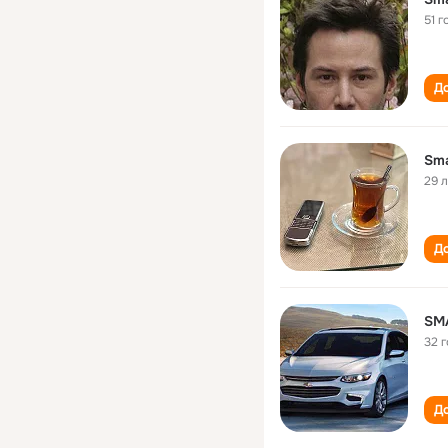
51 г
До
Sma
29 
До
SM
32 
До