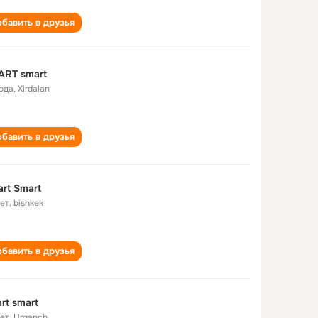
бавить в друзья
ART smart
года
,
Xirdalan
бавить в друзья
rt Smart
лет
,
bishkek
бавить в друзья
rt smart
лет
,
Urganch