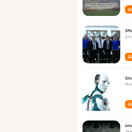
До
SM
23 
До
Sma
35 
До
sma
28 