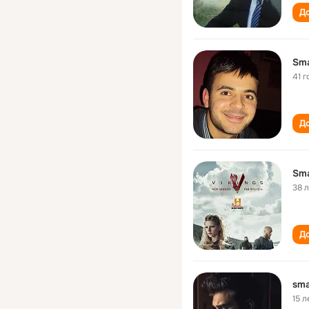
До
Sma
41 г
До
Sma
38 
До
sma
15 л