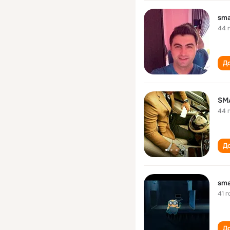
sma
44 
До
SM
44 
До
sma
41 г
До