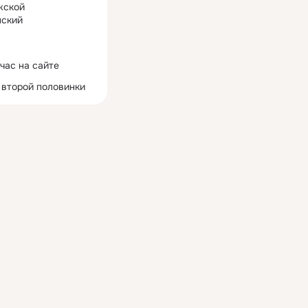
жской
ский
час на сайте
 второй половинки