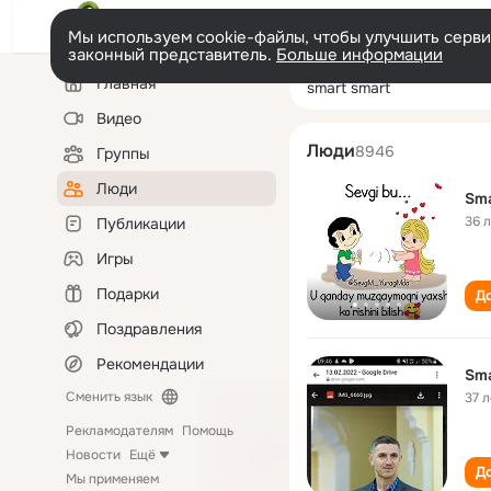
Мы используем cookie-файлы, чтобы улучшить сервис
законный представитель.
Больше информации
Левая
Поиск
Главная
smart smart
колонка
по
людям
Видео
Люди
8946
Группы
Люди
Sma
36 
Публикации
Игры
Подарки
До
Поздравления
Рекомендации
Sma
Сменить язык
37 л
Рекламодателям
Помощь
Новости
Ещё
До
Мы применяем