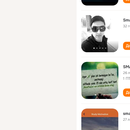
Sma
32 
До
SM
26 
1 П
До
sma
27 л