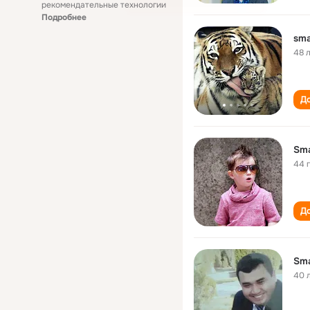
рекомендательные технологии
Подробнее
sma
48 
До
Sma
44 
До
Sma
40 