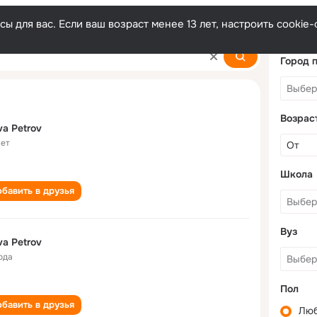
ы для вас. Если ваш возраст менее 13 лет, настроить cooki
Город 
Возрас
va Petrov
лет
Школа
бавить в друзья
Вуз
va Petrov
ода
Пол
бавить в друзья
Лю