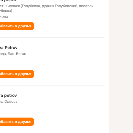
ет
,
Кировск (Голубовка, рудник Голубовский, поселок
убовка)
кола
бавить в друзья
va Petrov
года
,
Лас-Вегас
бавить в друзья
va petrov
од
,
Одесса
бавить в друзья