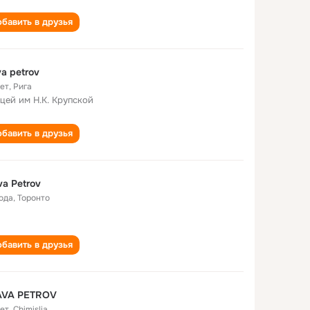
бавить в друзья
va petrov
лет
,
Рига
ицей им Н.К. Крупской
бавить в друзья
va Petrov
года
,
Торонто
бавить в друзья
AVA PETROV
лет
,
Chimislia