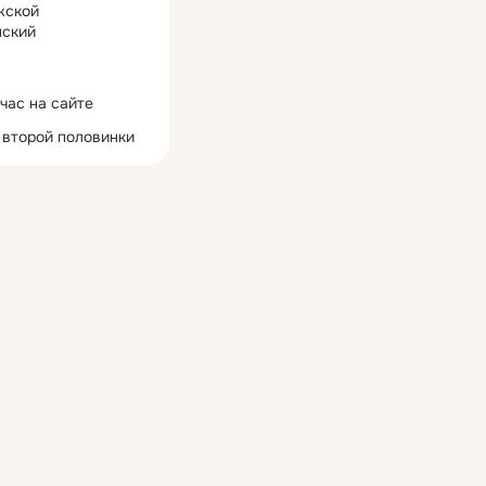
жской
ский
час на сайте
 второй половинки