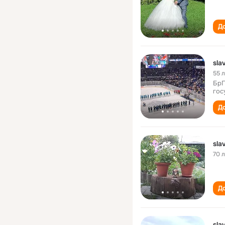
До
sla
55 
БрГ
гос
До
sla
70 
До
sla