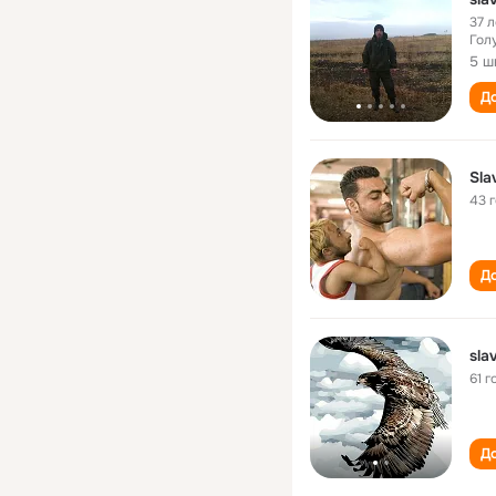
37 л
Гол
5 ш
До
Sla
43 
До
sla
61 г
До