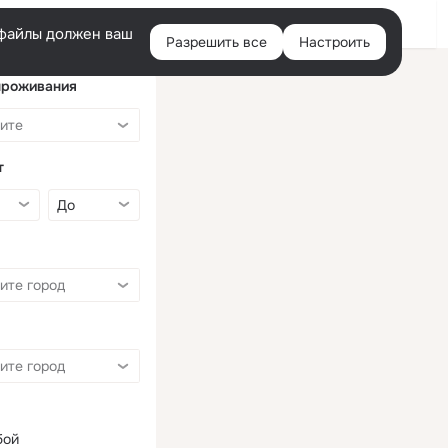
Войти
e-файлы должен ваш
Разрешить все
Настроить
Правая
колонка
проживания
т
бой