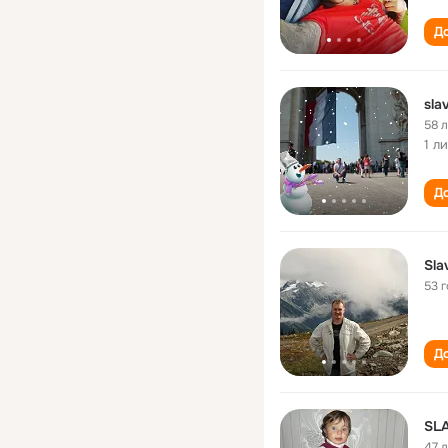
До
sla
58 
1 л
До
Sla
53 
До
SL
47 