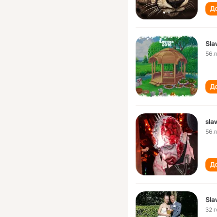
До
Sla
56 
До
sla
56 
До
Sla
32 