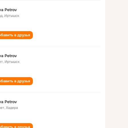
va Petrov
од
,
Иртышск
бавить в друзья
va Petrov
ет
,
Иртышск
бавить в друзья
va Petrov
лет
,
Хадера
бавить в друзья