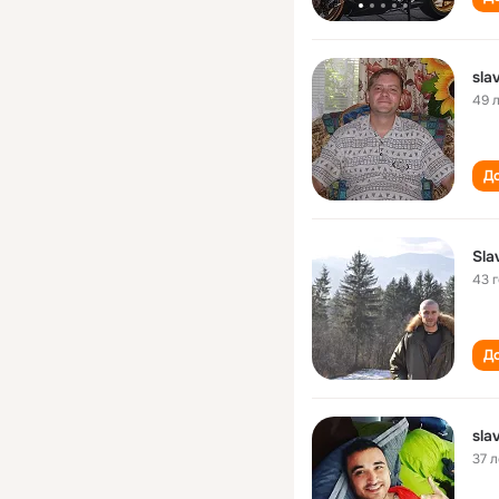
sla
49 
До
Sla
43 
До
sla
37 л