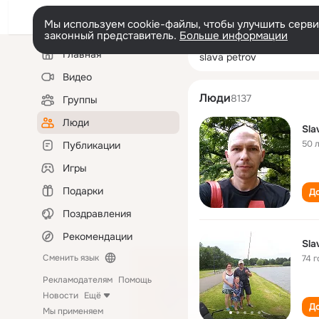
Мы используем cookie-файлы, чтобы улучшить сервис
законный представитель.
Больше информации
Левая
Поиск
Главная
slava petrov
колонка
по
людям
Видео
Люди
8137
Группы
Люди
Sla
50 
Публикации
Игры
Подарки
До
Поздравления
Рекомендации
Sla
Сменить язык
74 г
Рекламодателям
Помощь
Новости
Ещё
До
Мы применяем