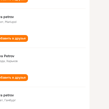
va petrov
лет
,
Mariupol
бавить в друзья
va Petrov
года
,
Харьков
бавить в друзья
va petrov
ет
,
Гамбург