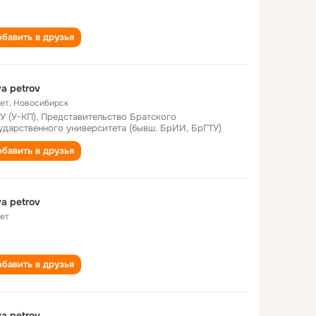
бавить в друзья
va petrov
лет
,
Новосибирск
У (У-КП), Представительство Братского
ударственного университета (бывш. БрИИ, БрГТУ)
бавить в друзья
va petrov
лет
бавить в друзья
va petrov