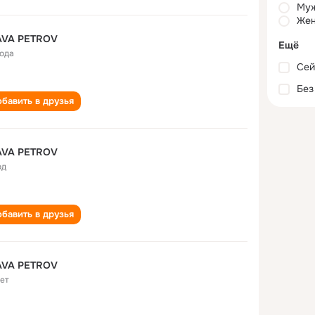
Му
Жен
AVA PETROV
Ещё
года
Сей
Без
бавить в друзья
AVA PETROV
од
бавить в друзья
AVA PETROV
лет