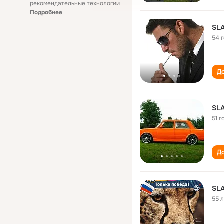
рекомендательные технологии
Подробнее
SL
54 
До
SL
51 г
До
SL
55 