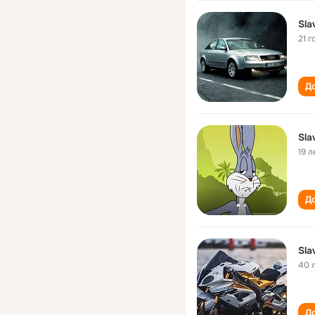
Sla
21 г
До
Sla
19 л
До
Sla
40 
До