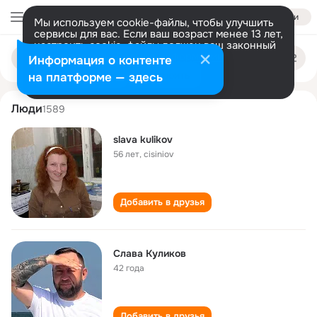
Войти
Мы используем cookie-файлы, чтобы улучшить
сервисы для вас. Если ваш возраст менее 13 лет,
настроить cookie-файлы должен ваш законный
slava kulikov
Поиск
представитель.
Больше информации
Информация о контенте
по
людям
Разрешить все
Настроить
на платформе — здесь
Люди
1589
slava kulikov
56 лет
,
cisiniov
Добавить в друзья
Слава Куликов
42 года
Добавить в друзья